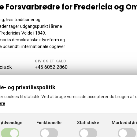
e Forsvarbrødre for Fredericia og 
ng, hvis traditioner og
eder tager udgangspunkt i årene
Fredericias Volde i 1849.
marks demokratiske styreform og
re udsendt i internationale opgaver
GIV OS ET KALD
cia.dk
+45 6052 2860
e- og privatlivspolitik
er cookies til statistik. Ved at bruge vores side accepterer du brugen af 
ere
ske Forsvarbrødre for Fredericia og Omegn
Cookies- og privatlivspolitik
Nødvendige
Funktionelle
Statistiske
Markedsfør