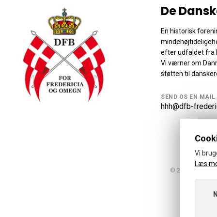
De Dansk
En historisk foreni
mindehøjtideligeh
efter udfaldet fra 
Vi værner om Dan
støtten til danske
SEND OS EN MAIL
hhh@dfb-frederi
Cooki
Vi brug
Læs m
© 2026 · De Dan