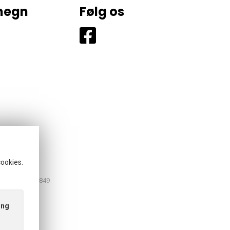
Omegn
Følg os
cookies.
CVR: 39457849
ing