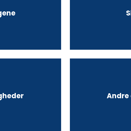
agene
S
igheder
Andre